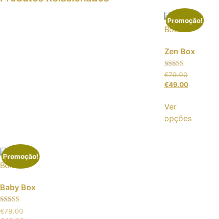
Promoção!
Zen Box
Avaliação
€
79.00
5.00
€
49.00
de 5
Ver
opções
Promoção!
Baby Box
Avaliação
€
79.00
5.00