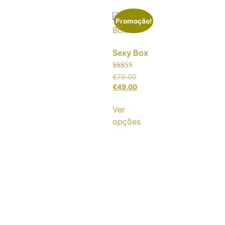
Promoção!
Sexy Box
Avaliação
€
79.00
5.00
€
49.00
de 5
Ver
opções