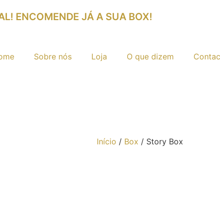
L! ENCOMENDE JÁ A SUA BOX!
ome
Sobre nós
Loja
O que dizem
Contac
Início
/
Box
/ Story Box