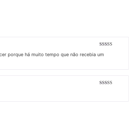
Avaliação
5
cer porque há muito tempo que não recebia um
de 5
Avaliação
5
de 5