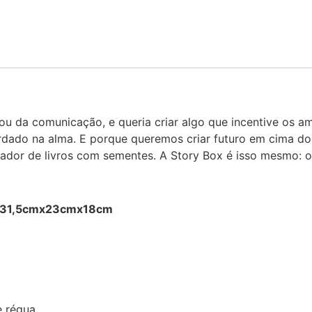
sou da comunicação, e queria criar algo que incentive os a
ardado na alma. E porque queremos criar futuro em cima do
cador de livros com sementes. A Story Box é isso mesmo: o
Box 31,5cmx23cmx18cm
 e régua